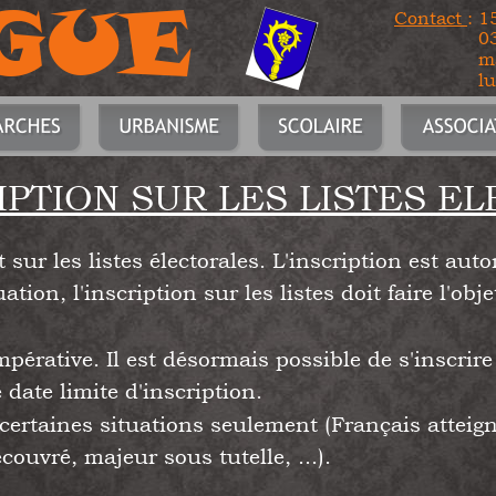
GUE
Contact 
: 
0
ma
l
IPTION SUR LES LISTES E
it sur les listes électorales. L'inscription est a
tion, l'inscription sur les listes doit faire l'ob
érative. Il est désormais possible de s'inscrire 
 date limite d'inscription.  
 certaines situations seulement (Français attei
couvré, majeur sous tutelle, ...). 