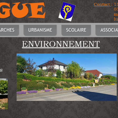
GUE
Contact 
: 
0
ma
l
ENVIRONNEMENT
il